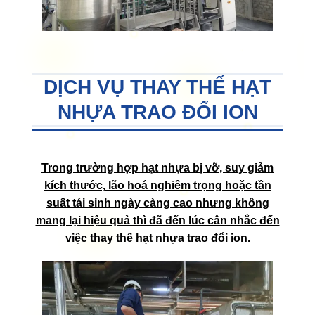
DỊCH VỤ THAY THẾ HẠT
NHỰA TRAO ĐỔI ION
Trong trường hợp hạt nhựa bị vỡ, suy giảm
kích thước, lão hoá nghiêm trọng hoặc tần
suất tái sinh ngày càng cao nhưng không
mang lại hiệu quả thì đã đến lúc cân nhắc đến
việc thay thế hạt nhựa trao đổi ion.