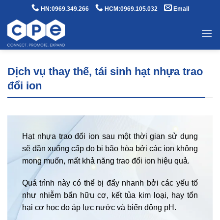
Bỏ
HN:0969.349.266
HCM:0969.105.032
Email
qua
nội
dung
Dịch vụ thay thế, tái sinh hạt nhựa trao
đổi ion
Hạt nhựa trao đổi ion sau một thời gian sử dụng
sẽ dần xuống cấp do bị bão hòa bởi các ion không
mong muốn, mất khả năng trao đổi ion hiệu quả.
Quá trình này có thể bị đẩy nhanh bởi các yếu tố
như nhiễm bẩn hữu cơ, kết tủa kim loại, hay tổn
hại cơ học do áp lực nước và biến động pH.