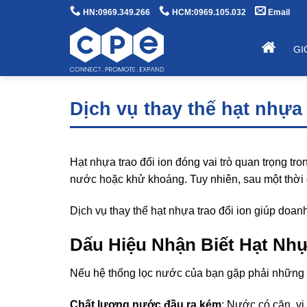
Bỏ
HN:0969.349.266
HCM:0969.105.032
Email
qua
nội
GI
dung
Dịch vụ thay thế hạt nhựa 
Hạt nhựa trao đổi ion đóng vai trò quan trọng t
nước hoặc khử khoáng. Tuy nhiên, sau một thời g
Dịch vụ thay thế hạt nhựa trao đổi ion giúp doanh
Dấu Hiệu Nhận Biết Hạt Nh
Nếu hệ thống lọc nước của bạn gặp phải những dấ
Chất lượng nước đầu ra kém
: Nước có cặn, vị