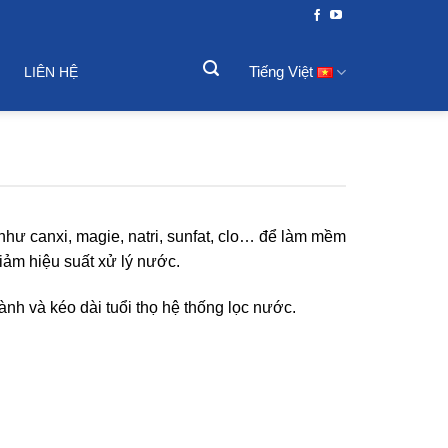
Tiếng Việt
LIÊN HỆ
như canxi, magie, natri, sunfat, clo… để làm mềm
iảm hiệu suất xử lý nước.
hành và kéo dài tuổi thọ hệ thống lọc nước.