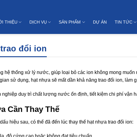
ỚI THIỆU
DỊCH VỤ
SẢN PHẨM
DỰ ÁN
TIN TỨC
trao đổi ion
rong hệ thống xử lý nước, giúp loại bỏ các ion không mong muốn 
ian sử dụng, hạt nhựa sẽ mất dần khả năng trao đổi ion, làm g
 nghiệp duy trì chất lượng nước ổn định, tiết kiệm chi phí vận 
ựa Cần Thay Thế
u hiệu sau, có thể đã đến lúc thay thế hạt nhựa trao đổi ion:
 lạ, độ cứng cao hoặc không đạt tiêu chuẩn.